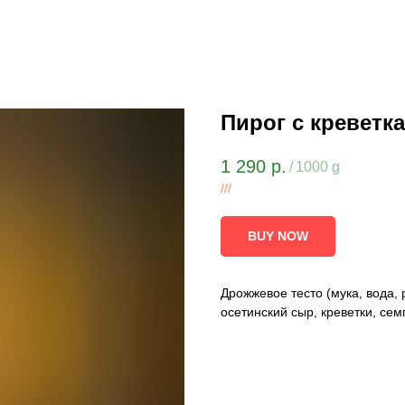
Пирог с креветк
1 290
р.
/
1000 g
///
BUY NOW
Дрожжевое тесто (мука, вода, 
осетинский сыр, креветки, сем