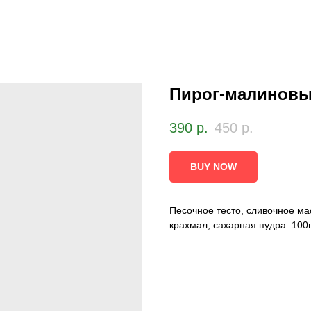
Пирог-малинов
390
р.
450
р.
BUY NOW
Песочное тесто, сливочное мас
крахмал, сахарная пудра. 100